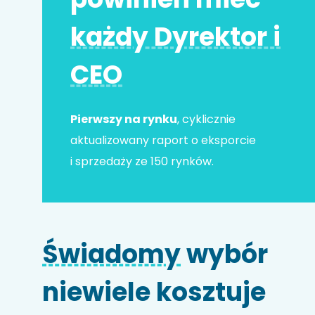
każdy Dyrektor i
Adres e-mail
*
CEO
Nr telefonu
Pierwszy na rynku
, cyklicznie
aktualizowany raport o eksporcie
i sprzedaży ze 150 rynków.
Nazwa firmy
Świadomy
wybór
Kod HS
niewiele kosztuje