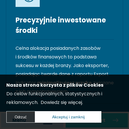
Precyzyjnie inwestowane
środki
Celna alokacja posiadanych zasobów
i środków finansowych to podstawa
sukcesu w każdej branży. Jako eksporter,
posiadając twarde dane z raportu Export
Indicator
minimalizujesz ryzyko
związane
Nasza strona korzysta z plików Cookies
z ich marnotrawieniem.
Do celów funkcjonalnych, statystycznych i
reklamowych.
Dowiedz się więcej.
Akceptuj i zamknij
Odrzuć
Menu
Zamów raport
Akceptuj i zamknij