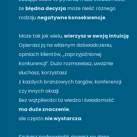
że
błędna decyzja
może nieść różnego
rodzaju
negatywne konsekwencje
.
Może tak jak wielu,
wierzysz w swoją intuicję
.
Opierasz ją na własnym doświadczeniu,
opiniach klientów, „zaprzyjaźnionej
konkurencji”. Dużo rozmawiasz, uważnie
słuchasz, korzystasz
z każdych branżowych targów, konferencji
czy innych okazji.
Bez wątpliwości ta wiedza i świadomość
ma duże znaczenie
,
ale często
nie wystarcza
.
Szukasz podpowiedzi, sięgasz po dane.