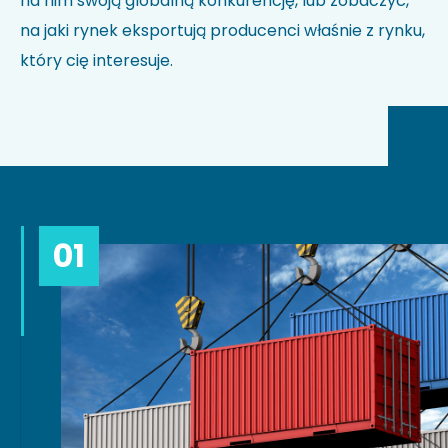
na nim swoją globalną konkurencję, lub zobaczyć,
na jaki rynek eksportują producenci właśnie z rynku,
który cię interesuje.
01