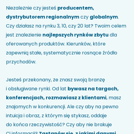
Nie wiesz jak kod HS identyfikuje Twoją firmę?
Sprawdź w
Niezależnie czy jesteś
producentem,
wyszukiwarce kodów
.
dystrybutorem regionalnym
czy
globalnym
.
Uwagi
Czy działasz na rynku 3, 10, czy 20 lat? Twoim celem
jest znalezienie
najlepszych rynków zbytu
dla
oferowanych produktów. Kierunków, które
zapewnią stałe, systematycznie rosnące źródło
przychodów.
Jesteś przekonany, że znasz swoją branżę
i obsługiwane rynki. Od lat
bywasz na targach,
Akceptuję politykę prywatności i wyrażam zgodę na
przetwarzanie moich danych w celu udzielenia
konferencjach, rozmawiasz z klientami
, masz
odpowiedzi na przesłane zapytanie.
*
znajomych w konkurencji. Ale czy aby na pewno
intuicja i obraz, z którym się stykasz, oddaje
do końca rzeczywistość? Czy aby nie brakuje
Ci informacji?
Zastanów się, z jakimi danymi