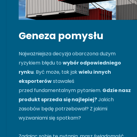
Geneza pomysłu
Najważniejsza decyzja obarczona dużym
ryzykiem błędu to
wybór odpowiedniego
rynku
. Być może, tak jak
wielu innych
eksporterów
stawałeś
przed fundamentalnym pytaniem.
Gdzie nasz
produkt sprzeda się najlepiej?
Jakich
zasobów będę potrzebował? Z jakimi
wyzwaniami się spotkam?
Zadając sobie te pytania, masz świadomość,