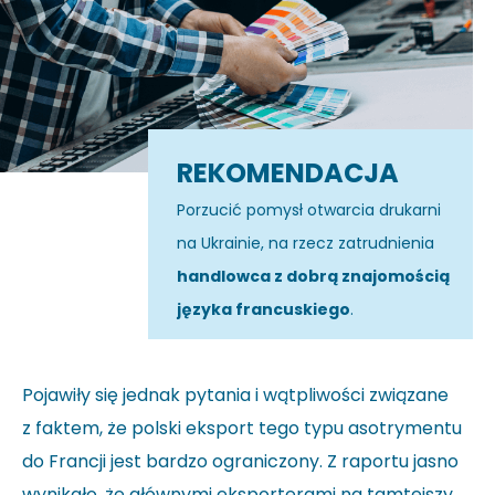
REKOMENDACJA
Porzucić pomysł otwarcia drukarni
na Ukrainie, na rzecz zatrudnienia
handlowca z dobrą znajomością
języka francuskiego
.
Pojawiły się jednak pytania i wątpliwości związane
z faktem, że polski eksport tego typu asotrymentu
do Francji jest bardzo ograniczony. Z raportu jasno
wynikało, że głównymi eksporterami na tamtejszy