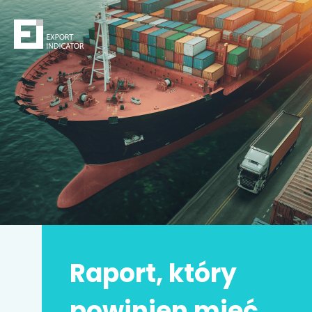
Zamów raport
Decydując się na zakup raportu,
kupujesz
z jednej
strony
bezpieczeństwo
z drugiej zwiększasz swoje
szanse na sukces.
Zyskujesz prawdziwą przewagę konkurencyjną.
Może to Twoja
najlepsza inwestycja w życiu
!
Raport, który
Imię i nazwisko
*
powinien mieć