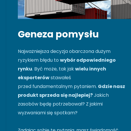
Geneza pomysłu
Najważniejsza decyzja obarczona dużym
ryzykiem błędu to
wybór odpowiedniego
rynku
. Być może, tak jak
wielu innych
eksporterów
stawałeś
przed fundamentalnym pytaniem.
Gdzie nasz
produkt sprzeda się najlepiej?
Jakich
zasobów będę potrzebował? Z jakimi
wyzwaniami się spotkam?
Zadając sobie te pytania, masz świadomość,