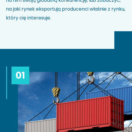
na nim swoją globalną konkurencję, lub zobaczyć,
na jaki rynek eksportują producenci właśnie z rynku,
który cię interesuje.
01