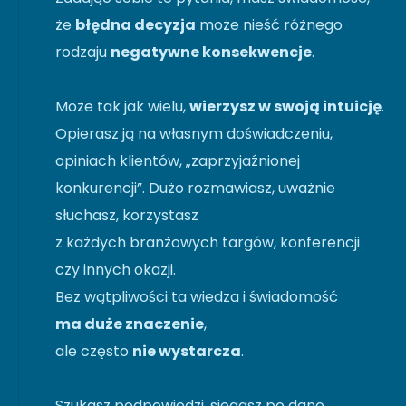
że
błędna decyzja
może nieść różnego
rodzaju
negatywne konsekwencje
.
Może tak jak wielu,
wierzysz w swoją intuicję
.
Opierasz ją na własnym doświadczeniu,
opiniach klientów, „zaprzyjaźnionej
konkurencji”. Dużo rozmawiasz, uważnie
słuchasz, korzystasz
z każdych branżowych targów, konferencji
czy innych okazji.
Bez wątpliwości ta wiedza i świadomość
ma duże znaczenie
,
ale często
nie wystarcza
.
Szukasz podpowiedzi, sięgasz po dane.