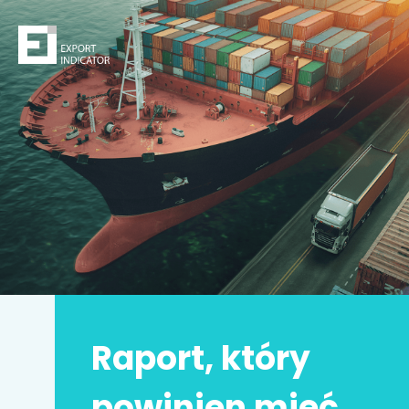
Zamów raport
Decydując się na zakup raportu,
kupujesz
z jednej
strony
bezpieczeństwo
z drugiej zwiększasz swoje
szanse na sukces.
Zyskujesz prawdziwą przewagę konkurencyjną.
Może to Twoja
najlepsza inwestycja w życiu
!
Raport, który
Imię i nazwisko
*
powinien mieć