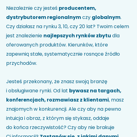
Nie wiesz jak kod HS identyfikuje Twoją firmę?
Sprawdź w
Niezależnie czy jesteś
producentem,
wyszukiwarce kodów
.
dystrybutorem regionalnym
czy
globalnym
.
Uwagi
Czy działasz na rynku 3, 10, czy 20 lat? Twoim celem
jest znalezienie
najlepszych rynków zbytu
dla
oferowanych produktów. Kierunków, które
zapewnią stałe, systematycznie rosnące źródło
przychodów.
Jesteś przekonany, że znasz swoją branżę
i obsługiwane rynki. Od lat
bywasz na targach,
Akceptuję politykę prywatności i wyrażam zgodę na
przetwarzanie moich danych w celu udzielenia
konferencjach, rozmawiasz z klientami
, masz
odpowiedzi na przesłane zapytanie.
*
znajomych w konkurencji. Ale czy aby na pewno
intuicja i obraz, z którym się stykasz, oddaje
do końca rzeczywistość? Czy aby nie brakuje
Ci informacji?
Zastanów się, z jakimi danymi