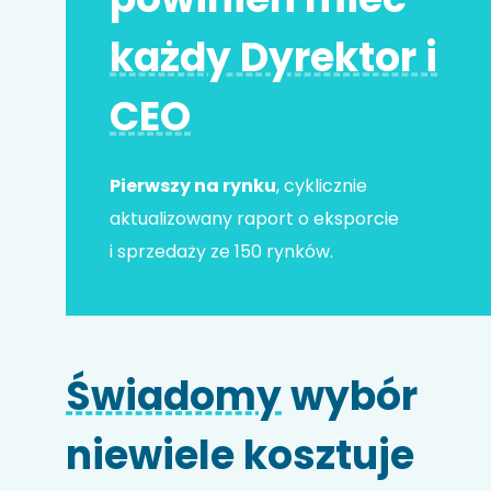
każdy Dyrektor i
Adres e-mail
*
CEO
Nr telefonu
Pierwszy na rynku
, cyklicznie
aktualizowany raport o eksporcie
i sprzedaży ze 150 rynków.
Nazwa firmy
Świadomy
wybór
Kod HS
niewiele kosztuje