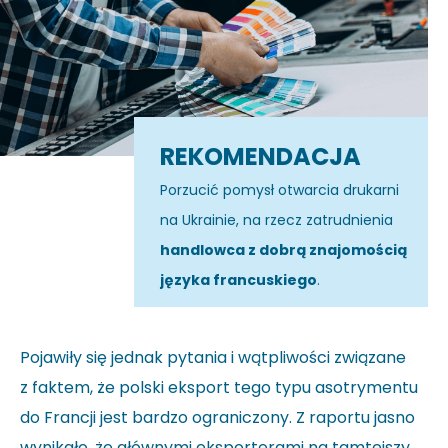
REKOMENDACJA
Porzucić pomysł otwarcia drukarni
na Ukrainie, na rzecz zatrudnienia
handlowca z dobrą znajomością
języka francuskiego
.
Pojawiły się jednak pytania i wątpliwości związane
z faktem, że polski eksport tego typu asotrymentu
do Francji jest bardzo ograniczony. Z raportu jasno
wynikało, że głównymi eksporterami na tamtejszy