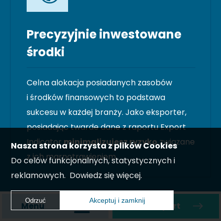
Precyzyjnie inwestowane
środki
Celna alokacja posiadanych zasobów
i środków finansowych to podstawa
sukcesu w każdej branży. Jako eksporter,
posiadając twarde dane z raportu Export
Indicator
minimalizujesz ryzyko
związane
Nasza strona korzysta z plików Cookies
z ich marnotrawieniem.
Do celów funkcjonalnych, statystycznych i
reklamowych.
Dowiedz się więcej.
Akceptuj i zamknij
Odrzuć
Menu
Zamów raport
Akceptuj i zamknij