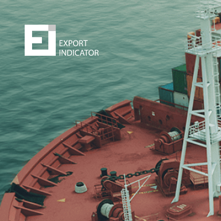
Zamów raport
Decydując się na zakup raportu,
kupujesz
z jednej st
bezpieczeństwo
z drugiej zwiększasz swoje
szanse
na sukces.
Zyskujesz prawdziwą przewagę konkurencyjną. Może 
najlepsza inwestycja w życiu
!