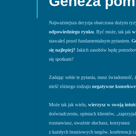
Geneza pom
Najważniejsza decyzja obarczona dużym ryz
odpowiedniego rynku
. Być może, tak jak
w
stawałeś przed fundamentalnym pytaniem.
Gd
się najlepiej?
Jakich zasobów będę potrzebo
się spotkam?
Zadając sobie te pytania, masz świadomość, 
nieść różnego rodzaju
negatywne konsekwe
Może tak jak wielu,
wierzysz w swoją intuic
doświadczeniu, opiniach klientów, „zaprzyja
rozmawiasz, uważnie słuchasz, korzystasz
z każdych branżowych targów, konferencji cz