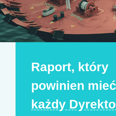
Raport, który
powinien mie
każdy Dyrekto