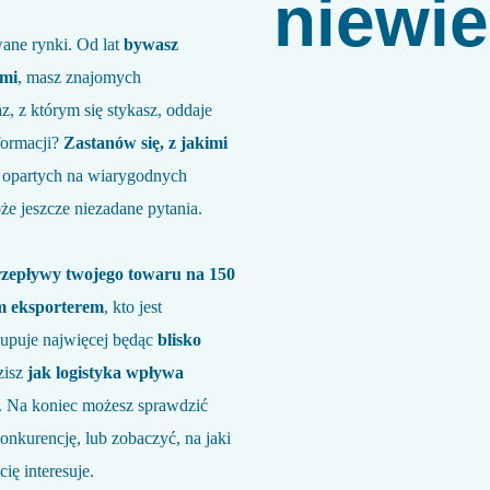
niewie
wane rynki. Od lat
bywasz
ami
, masz znajomych
z, z którym się stykasz, oddaje
formacji?
Zastanów się, z jakimi
 opartych na wiarygodnych
e jeszcze niezadane pytania.
zepływy twojego towaru na 150
m eksporterem
, kto jest
 kupuje najwięcej będąc
blisko
zisz
jak logistyka wpływa
. Na koniec możesz sprawdzić
onkurencję, lub zobaczyć, na jaki
ię interesuje.