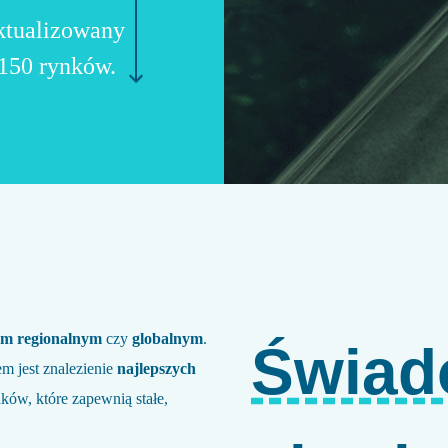
aktualizowany
 150 rynków.
em regionalnym
czy
globalnym
.
Świa
em jest znalezienie
najlepszych
ów, które zapewnią stałe,