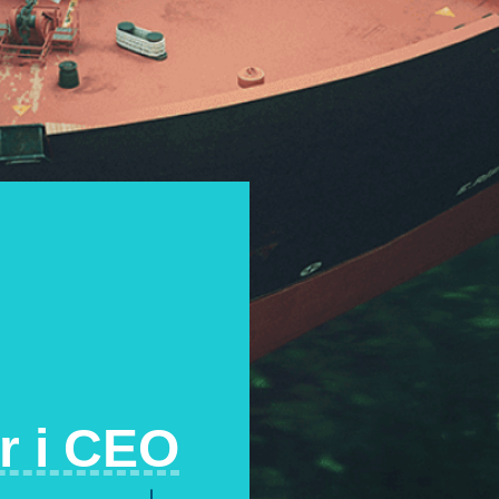
Akceptuję politykę prywatności i wyrażam zgodę
przesłane zapytanie.
*
ć
r i CEO