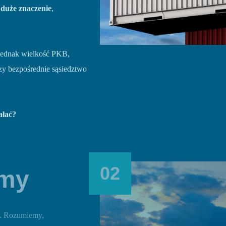
duże znaczenie
,
 jednak wielkość PKB,
zy bezpośrednie sąsiedztwo
ałać?
02
emy
. Rozumiemy,