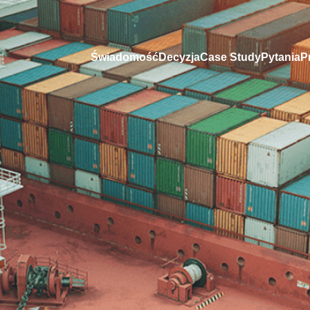
Świadomość
Decyzja
Case Study
Pytania
P
Imię i nazwisko
*
rony
Nr telefonu
to Twoja
Kod HS
Uwagi