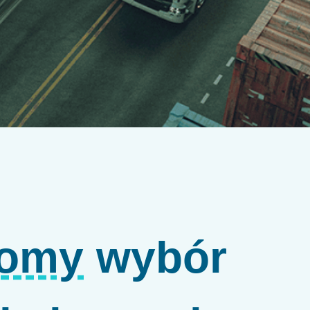
domy
wybór