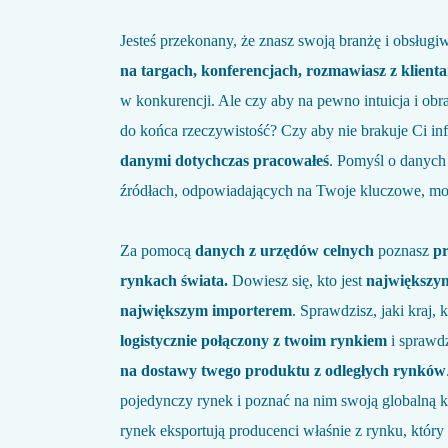
Jesteś przekonany, że znasz swoją branżę i obsługi
na targach, konferencjach, rozmawiasz z klient
w konkurencji. Ale czy aby na pewno intuicja i obra
do końca rzeczywistość? Czy aby nie brakuje Ci in
danymi dotychczas pracowałeś
. Pomyśl o danych
źródłach, odpowiadających na Twoje kluczowe, moż
Za pomocą
danych z urzędów celnych
poznasz
pr
rynkach świata.
Dowiesz się, kto jest
największy
największym importerem
. Sprawdzisz, jaki kraj,
logistycznie połączony z twoim rynkiem
i sprawd
na dostawy twego produktu z odległych rynków
pojedynczy rynek i poznać na nim swoją globalną k
rynek eksportują producenci właśnie z rynku, który c