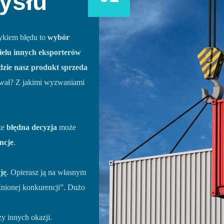
ysłu
ykiem błędu to
wybór
ielu innych eksporterów
zie nasz produkt sprzeda
wał? Z jakimi wyzwaniami
że
błędna decyzja
może
ncje
.
ję
. Opierasz ją na własnym
źnionej konkurencji”. Dużo
y innych okazji.