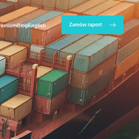
Zamów raport
remium
Blog
English
Adres e-mail
*
Nazwa firmy
Nie wiesz jak kod HS identyfikuje Twoją firmę?
Sprawdź w wyszukiwarce kodów
.