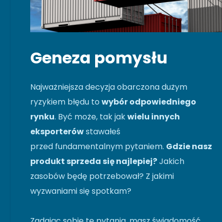
Geneza pomysłu
Najważniejsza decyzja obarczona dużym
ryzykiem błędu to
wybór odpowiedniego
rynku
. Być może, tak jak
wielu innych
eksporterów
stawałeś
przed fundamentalnym pytaniem.
Gdzie nasz
produkt sprzeda się najlepiej?
Jakich
zasobów będę potrzebował? Z jakimi
wyzwaniami się spotkam?
Zadając sobie te pytania, masz świadomość,