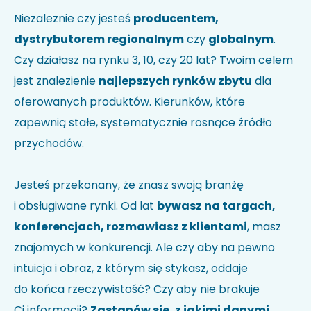
Nie wiesz jak kod HS identyfikuje Twoją firmę?
Sprawdź w
Niezależnie czy jesteś
producentem,
wyszukiwarce kodów
.
dystrybutorem regionalnym
czy
globalnym
.
Uwagi
Czy działasz na rynku 3, 10, czy 20 lat? Twoim celem
jest znalezienie
najlepszych rynków zbytu
dla
oferowanych produktów. Kierunków, które
zapewnią stałe, systematycznie rosnące źródło
przychodów.
Jesteś przekonany, że znasz swoją branżę
i obsługiwane rynki. Od lat
bywasz na targach,
Akceptuję politykę prywatności i wyrażam zgodę na
przetwarzanie moich danych w celu udzielenia
konferencjach, rozmawiasz z klientami
, masz
odpowiedzi na przesłane zapytanie.
*
znajomych w konkurencji. Ale czy aby na pewno
intuicja i obraz, z którym się stykasz, oddaje
do końca rzeczywistość? Czy aby nie brakuje
Ci informacji?
Zastanów się, z jakimi danymi