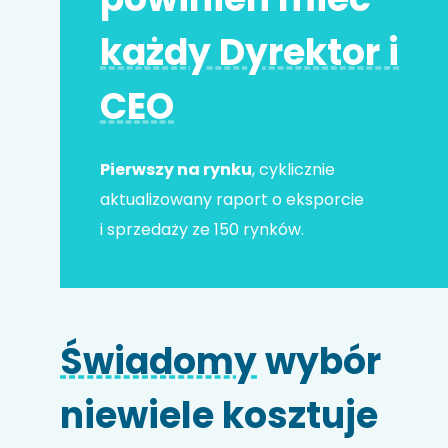
każdy Dyrektor i
Adres e-mail
*
CEO
Nr telefonu
Pierwszy na rynku
, cyklicznie
aktualizowany raport o eksporcie
i sprzedaży ze 150 rynków.
Nazwa firmy
Świadomy
wybór
Kod HS
niewiele kosztuje