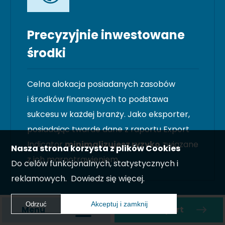
Precyzyjnie inwestowane
środki
Celna alokacja posiadanych zasobów
i środków finansowych to podstawa
sukcesu w każdej branży. Jako eksporter,
posiadając twarde dane z raportu Export
Indicator
minimalizujesz ryzyko
związane
Nasza strona korzysta z plików Cookies
z ich marnotrawieniem.
Do celów funkcjonalnych, statystycznych i
reklamowych.
Dowiedz się więcej.
Akceptuj i zamknij
Odrzuć
Menu
Zamów raport
Akceptuj i zamknij