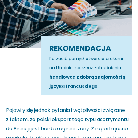
REKOMENDACJA
Porzucić pomysł otwarcia drukarni
na Ukrainie, na rzecz zatrudnienia
handlowca z dobrą znajomością
języka francuskiego
.
Pojawiły się jednak pytania i wątpliwości związane
z faktem, że polski eksport tego typu asotrymentu
do Francji jest bardzo ograniczony. Z raportu jasno
wynikało, że głównymi eksporterami na tamtejszy