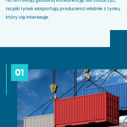
na nim swoją globalną konkurencję, lub zobaczyć,
na jaki rynek eksportują producenci właśnie z rynku,
który cię interesuje.
01