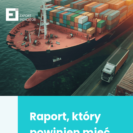
Zamów raport
Decydując się na zakup raportu,
kupujesz
z jednej
strony
bezpieczeństwo
z drugiej zwiększasz swoje
szanse na sukces.
Zyskujesz prawdziwą przewagę konkurencyjną.
Może to Twoja
najlepsza inwestycja w życiu
!
Raport, który
Imię i nazwisko
*
powinien mieć