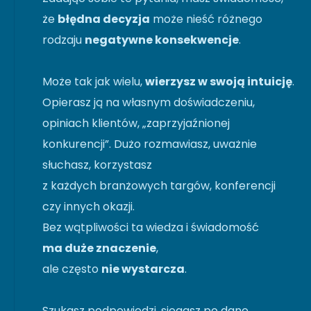
że
błędna decyzja
może nieść różnego
rodzaju
negatywne konsekwencje
.
Może tak jak wielu,
wierzysz w swoją intuicję
.
Opierasz ją na własnym doświadczeniu,
opiniach klientów, „zaprzyjaźnionej
konkurencji”. Dużo rozmawiasz, uważnie
słuchasz, korzystasz
z każdych branżowych targów, konferencji
czy innych okazji.
Bez wątpliwości ta wiedza i świadomość
ma duże znaczenie
,
ale często
nie wystarcza
.
Szukasz podpowiedzi, sięgasz po dane.