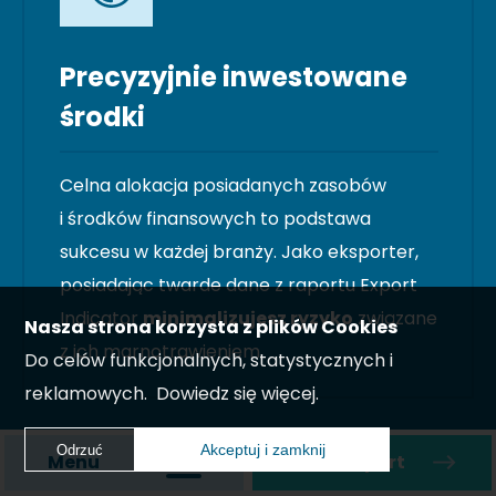
Precyzyjnie inwestowane
środki
Celna alokacja posiadanych zasobów
i środków finansowych to podstawa
sukcesu w każdej branży. Jako eksporter,
posiadając twarde dane z raportu Export
Indicator
minimalizujesz ryzyko
związane
Nasza strona korzysta z plików Cookies
z ich marnotrawieniem.
Do celów funkcjonalnych, statystycznych i
reklamowych.
Dowiedz się więcej.
Akceptuj i zamknij
Odrzuć
Menu
Zamów raport
Akceptuj i zamknij