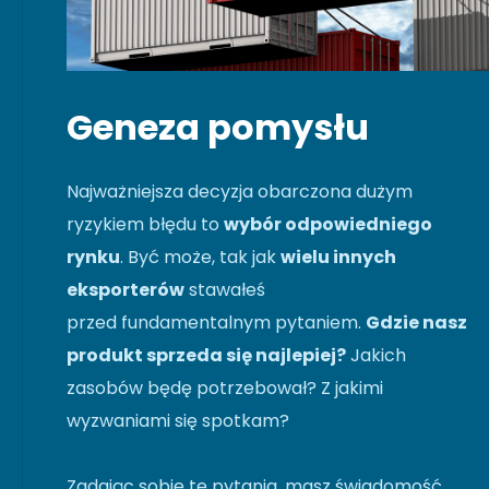
Geneza pomysłu
Najważniejsza decyzja obarczona dużym
ryzykiem błędu to
wybór odpowiedniego
rynku
. Być może, tak jak
wielu innych
eksporterów
stawałeś
przed fundamentalnym pytaniem.
Gdzie nasz
produkt sprzeda się najlepiej?
Jakich
zasobów będę potrzebował? Z jakimi
wyzwaniami się spotkam?
Zadając sobie te pytania, masz świadomość,