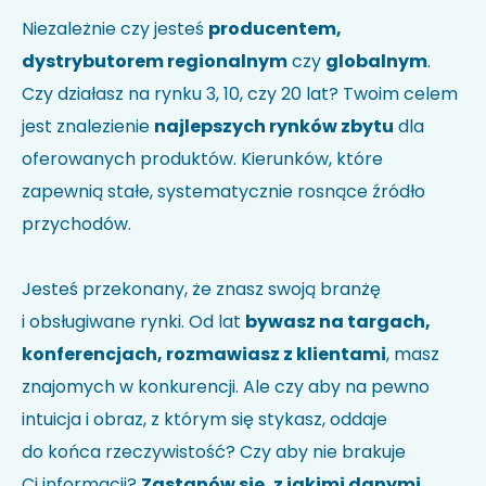
Nie wiesz jak kod HS identyfikuje Twoją firmę?
Sprawdź w
Niezależnie czy jesteś
producentem,
wyszukiwarce kodów
.
dystrybutorem regionalnym
czy
globalnym
.
Uwagi
Czy działasz na rynku 3, 10, czy 20 lat? Twoim celem
jest znalezienie
najlepszych rynków zbytu
dla
oferowanych produktów. Kierunków, które
zapewnią stałe, systematycznie rosnące źródło
przychodów.
Jesteś przekonany, że znasz swoją branżę
i obsługiwane rynki. Od lat
bywasz na targach,
Akceptuję politykę prywatności i wyrażam zgodę na
przetwarzanie moich danych w celu udzielenia
konferencjach, rozmawiasz z klientami
, masz
odpowiedzi na przesłane zapytanie.
*
znajomych w konkurencji. Ale czy aby na pewno
intuicja i obraz, z którym się stykasz, oddaje
do końca rzeczywistość? Czy aby nie brakuje
Ci informacji?
Zastanów się, z jakimi danymi