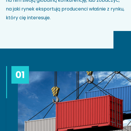
na nim swoją globalną konkurencję, lub zobaczyć,
na jaki rynek eksportują producenci właśnie z rynku,
który cię interesuje.
01