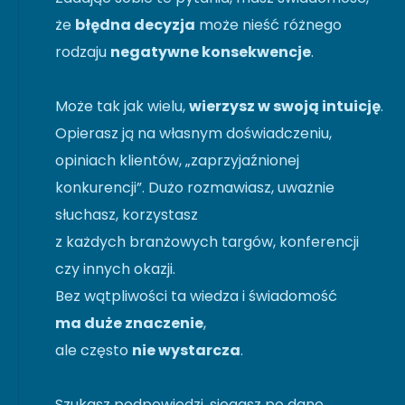
że
błędna decyzja
może nieść różnego
rodzaju
negatywne konsekwencje
.
Może tak jak wielu,
wierzysz w swoją intuicję
.
Opierasz ją na własnym doświadczeniu,
opiniach klientów, „zaprzyjaźnionej
konkurencji”. Dużo rozmawiasz, uważnie
słuchasz, korzystasz
z każdych branżowych targów, konferencji
czy innych okazji.
Bez wątpliwości ta wiedza i świadomość
ma duże znaczenie
,
ale często
nie wystarcza
.
Szukasz podpowiedzi, sięgasz po dane.