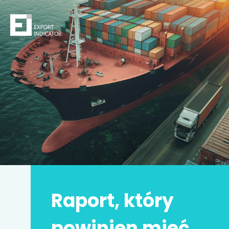
Zamów raport
Decydując się na zakup raportu,
kupujesz
z jednej
strony
bezpieczeństwo
z drugiej zwiększasz swoje
szanse na sukces.
Zyskujesz prawdziwą przewagę konkurencyjną.
Może to Twoja
najlepsza inwestycja w życiu
!
Raport, który
Imię i nazwisko
*
powinien mieć