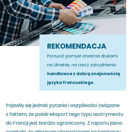
REKOMENDACJA
Porzucić pomysł otwarcia drukarni
na Ukrainie, na rzecz zatrudnienia
handlowca z dobrą znajomością
języka francuskiego
.
Pojawiły się jednak pytania i wątpliwości związane
z faktem, że polski eksport tego typu asotrymentu
do Francji jest bardzo ograniczony. Z raportu jasno
wynikało, że głównymi eksporterami na tamtejszy