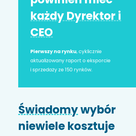
każdy Dyrektor i
Adres e-mail
*
CEO
Nr telefonu
Pierwszy na rynku
, cyklicznie
aktualizowany raport o eksporcie
i sprzedaży ze 150 rynków.
Nazwa firmy
Świadomy
wybór
Kod HS
niewiele kosztuje