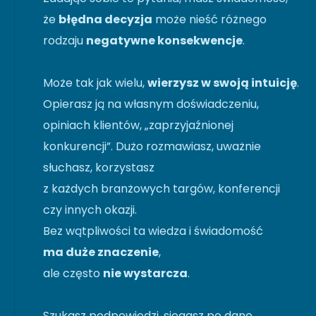
że
błędna decyzja
może nieść różnego
rodzaju
negatywne konsekwencje
.
Może tak jak wielu,
wierzysz w swoją intuicję
.
Opierasz ją na własnym doświadczeniu,
opiniach klientów, „zaprzyjaźnionej
konkurencji”. Dużo rozmawiasz, uważnie
słuchasz, korzystasz
z każdych branżowych targów, konferencji
czy innych okazji.
Bez wątpliwości ta wiedza i świadomość
ma duże znaczenie
,
ale często
nie wystarcza
.
Szukasz podpowiedzi, sięgasz po dane.