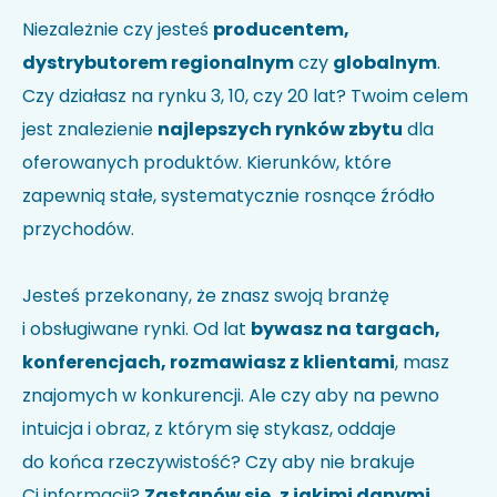
Nie wiesz jak kod HS identyfikuje Twoją firmę?
Sprawdź w
Niezależnie czy jesteś
producentem,
wyszukiwarce kodów
.
dystrybutorem regionalnym
czy
globalnym
.
Uwagi
Czy działasz na rynku 3, 10, czy 20 lat? Twoim celem
jest znalezienie
najlepszych rynków zbytu
dla
oferowanych produktów. Kierunków, które
zapewnią stałe, systematycznie rosnące źródło
przychodów.
Jesteś przekonany, że znasz swoją branżę
i obsługiwane rynki. Od lat
bywasz na targach,
Akceptuję politykę prywatności i wyrażam zgodę na
przetwarzanie moich danych w celu udzielenia
konferencjach, rozmawiasz z klientami
, masz
odpowiedzi na przesłane zapytanie.
*
znajomych w konkurencji. Ale czy aby na pewno
intuicja i obraz, z którym się stykasz, oddaje
do końca rzeczywistość? Czy aby nie brakuje
Ci informacji?
Zastanów się, z jakimi danymi