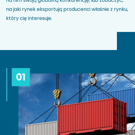
na nim swoją globalną konkurencję, lub zobaczyć,
na jaki rynek eksportują producenci właśnie z rynku,
który cię interesuje.
01