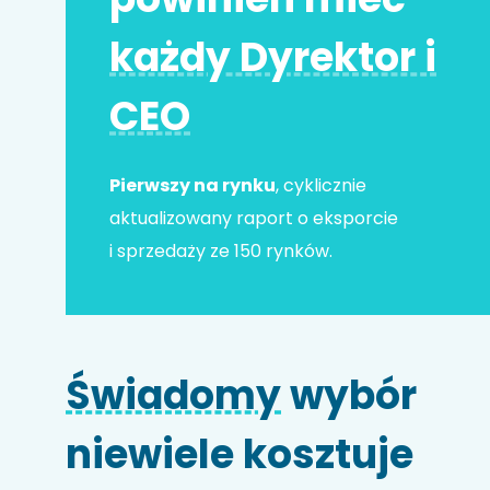
każdy Dyrektor i
Adres e-mail
*
CEO
Nr telefonu
Pierwszy na rynku
, cyklicznie
aktualizowany raport o eksporcie
i sprzedaży ze 150 rynków.
Nazwa firmy
Świadomy
wybór
Kod HS
niewiele kosztuje