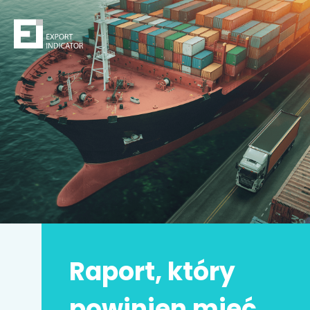
Zamów raport
Decydując się na zakup raportu,
kupujesz
z jednej
strony
bezpieczeństwo
z drugiej zwiększasz swoje
szanse na sukces.
Zyskujesz prawdziwą przewagę konkurencyjną.
Może to Twoja
najlepsza inwestycja w życiu
!
Raport, który
Imię i nazwisko
*
powinien mieć