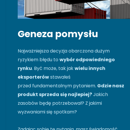
Geneza pomysłu
Najważniejsza decyzja obarczona dużym
ryzykiem błędu to
wybór odpowiedniego
rynku
. Być może, tak jak
wielu innych
eksporterów
stawałeś
przed fundamentalnym pytaniem.
Gdzie nasz
produkt sprzeda się najlepiej?
Jakich
zasobów będę potrzebował? Z jakimi
wyzwaniami się spotkam?
Zadając sobie te pytania, masz świadomość,