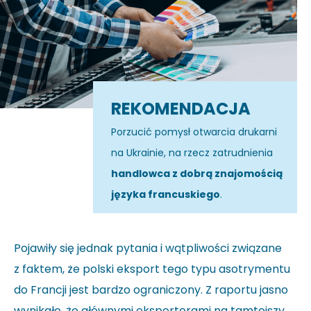
REKOMENDACJA
Porzucić pomysł otwarcia drukarni
na Ukrainie, na rzecz zatrudnienia
handlowca z dobrą znajomością
języka francuskiego
.
Pojawiły się jednak pytania i wątpliwości związane
z faktem, że polski eksport tego typu asotrymentu
do Francji jest bardzo ograniczony. Z raportu jasno
wynikało, że głównymi eksporterami na tamtejszy