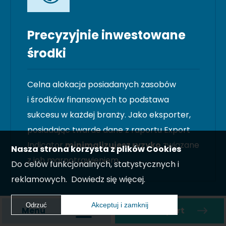
Precyzyjnie inwestowane
środki
Celna alokacja posiadanych zasobów
i środków finansowych to podstawa
sukcesu w każdej branży. Jako eksporter,
posiadając twarde dane z raportu Export
Indicator
minimalizujesz ryzyko
związane
Nasza strona korzysta z plików Cookies
z ich marnotrawieniem.
Do celów funkcjonalnych, statystycznych i
reklamowych.
Dowiedz się więcej.
Akceptuj i zamknij
Odrzuć
Menu
Zamów raport
Akceptuj i zamknij