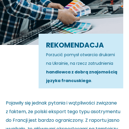
REKOMENDACJA
Porzucić pomysł otwarcia drukarni
na Ukrainie, na rzecz zatrudnienia
handlowca z dobrą znajomością
języka francuskiego
.
Pojawiły się jednak pytania i wątpliwości związane
z faktem, że polski eksport tego typu asotrymentu
do Francji jest bardzo ograniczony. Z raportu jasno
wynikało, że głównymi eksporterami na tamtejszy