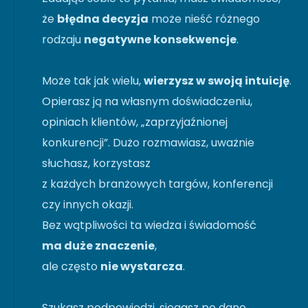
że
błędna decyzja
może nieść różnego
rodzaju
negatywne konsekwencje
.
Może tak jak wielu,
wierzysz w swoją intuicję
.
Opierasz ją na własnym doświadczeniu,
opiniach klientów, „zaprzyjaźnionej
konkurencji”. Dużo rozmawiasz, uważnie
słuchasz, korzystasz
z każdych branżowych targów, konferencji
czy innych okazji.
Bez wątpliwości ta wiedza i świadomość
ma duże znaczenie
,
ale często
nie wystarcza
.
Szukasz podpowiedzi, sięgasz po dane.