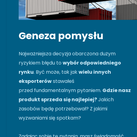
Geneza pomysłu
Najważniejsza decyzja obarczona dużym
ryzykiem błędu to
wybór odpowiedniego
rynku
. Być może, tak jak
wielu innych
eksporterów
stawałeś
przed fundamentalnym pytaniem.
Gdzie nasz
produkt sprzeda się najlepiej?
Jakich
zasobów będę potrzebował? Z jakimi
wyzwaniami się spotkam?
Zadając sobie te pytania, masz świadomość,