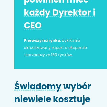
każdy Dyrektor i
Adres e-mail
*
CEO
Nr telefonu
Pierwszy na rynku
, cyklicznie
aktualizowany raport o eksporcie
i sprzedaży ze 150 rynków.
Nazwa firmy
Świadomy
wybór
Kod HS
niewiele kosztuje