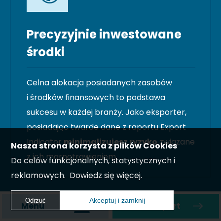
Precyzyjnie inwestowane
środki
Celna alokacja posiadanych zasobów
i środków finansowych to podstawa
sukcesu w każdej branży. Jako eksporter,
posiadając twarde dane z raportu Export
Indicator
minimalizujesz ryzyko
związane
Nasza strona korzysta z plików Cookies
z ich marnotrawieniem.
Do celów funkcjonalnych, statystycznych i
reklamowych.
Dowiedz się więcej.
Akceptuj i zamknij
Odrzuć
Menu
Zamów raport
Akceptuj i zamknij