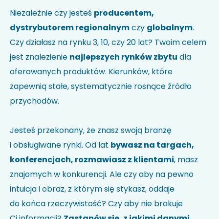
Nie wiesz jak kod HS identyfikuje Twoją firmę?
Sprawdź w
Niezależnie czy jesteś
producentem,
wyszukiwarce kodów
.
dystrybutorem regionalnym
czy
globalnym
.
Uwagi
Czy działasz na rynku 3, 10, czy 20 lat? Twoim celem
jest znalezienie
najlepszych rynków zbytu
dla
oferowanych produktów. Kierunków, które
zapewnią stałe, systematycznie rosnące źródło
przychodów.
Jesteś przekonany, że znasz swoją branżę
i obsługiwane rynki. Od lat
bywasz na targach,
Akceptuję politykę prywatności i wyrażam zgodę na
przetwarzanie moich danych w celu udzielenia
konferencjach, rozmawiasz z klientami
, masz
odpowiedzi na przesłane zapytanie.
*
znajomych w konkurencji. Ale czy aby na pewno
intuicja i obraz, z którym się stykasz, oddaje
do końca rzeczywistość? Czy aby nie brakuje
Ci informacji?
Zastanów się, z jakimi danymi