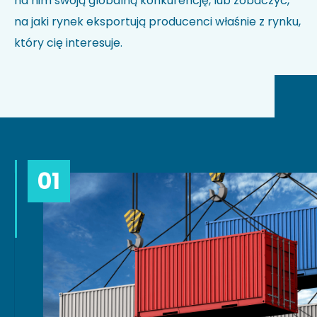
na nim swoją globalną konkurencję, lub zobaczyć,
na jaki rynek eksportują producenci właśnie z rynku,
który cię interesuje.
01