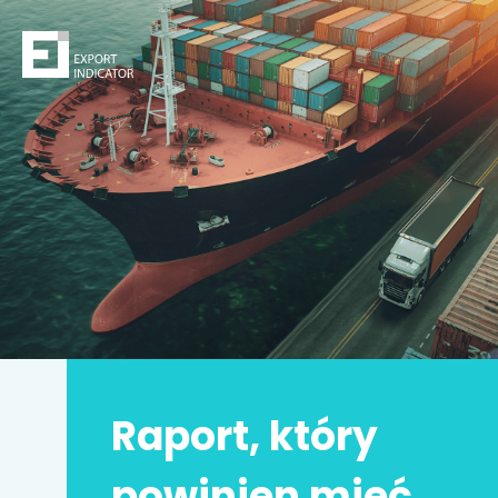
Zamów raport
Decydując się na zakup raportu,
kupujesz
z jednej
strony
bezpieczeństwo
z drugiej zwiększasz swoje
szanse na sukces.
Zyskujesz prawdziwą przewagę konkurencyjną.
Może to Twoja
najlepsza inwestycja w życiu
!
Raport, który
Imię i nazwisko
*
powinien mieć