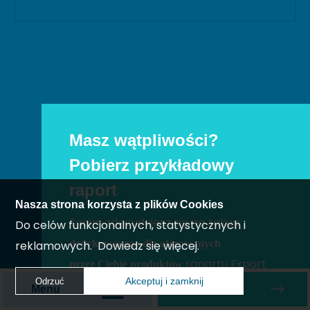
Masz wątpliwości?
Pobierz przykładowy
raport
Nasza strona korzysta z plików Cookies
Zanim zdecydujesz się na zakup
Do celów funkcjonalnych, statystycznych i
dedykowanego dla oferowanych
reklamowych.
Dowiedz się więcej.
raportu Export
przez Ciebie produktów
Akceptuj i zamknij
Odrzuć
Indicator, chcesz wiedzieć co możesz
Akceptuj i zamknij
Menu
Zamów raport
w nim znaleźć. Pobierz przykładowy