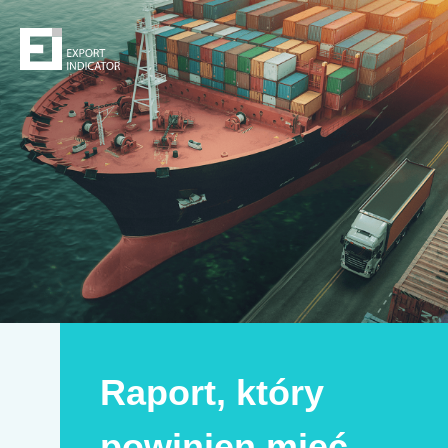
Zamów raport
Decydując się na zakup raportu,
z jednej
kupujesz
strony
z drugiej zwiększasz swoje
bezpieczeństwo
szanse na sukces.
Zyskujesz prawdziwą przewagę konkurencyjną.
Może to Twoja
!
najlepsza inwestycja w życiu
Raport, który
Imię i nazwisko
*
powinien mieć