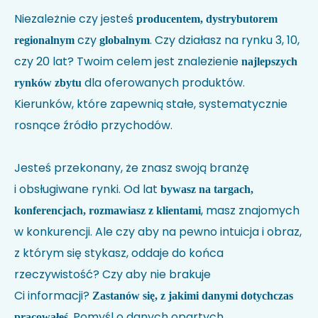
Nie wiesz jak kod HS identyfikuje Twoją firmę?
Sprawdź w
Niezależnie czy jesteś
producentem, dystrybutorem
wyszukiwarce kodów
.
czy
. Czy działasz na rynku 3, 10,
regionalnym
globalnym
Uwagi
czy 20 lat? Twoim celem jest znalezienie
najlepszych
dla oferowanych produktów.
rynków zbytu
Kierunków, które zapewnią stałe, systematycznie
rosnące źródło przychodów.
Jesteś przekonany, że znasz swoją branżę
i obsługiwane rynki. Od lat
bywasz na targach,
, masz znajomych
konferencjach, rozmawiasz z klientami
Akceptuję politykę prywatności i wyrażam zgodę na
przetwarzanie moich danych w celu udzielenia
w konkurencji. Ale czy aby na pewno intuicja i obraz,
odpowiedzi na przesłane zapytanie.
*
z którym się stykasz, oddaje do końca
rzeczywistość? Czy aby nie brakuje
Ci informacji?
Zastanów się, z jakimi danymi dotychczas
. Pomyśl o danych opartych
pracowałeś