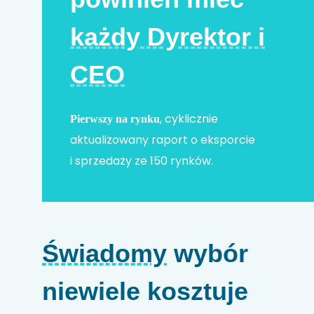
każdy Dyrektor i
Adres e-mail
*
CEO
Nr telefonu
, cyklicznie
Pierwszy na rynku
aktualizowany raport o eksporcie
i sprzedaży ze 150 rynków.
Nazwa firmy
Kod HS
Świadomy
wybór
niewiele kosztuje