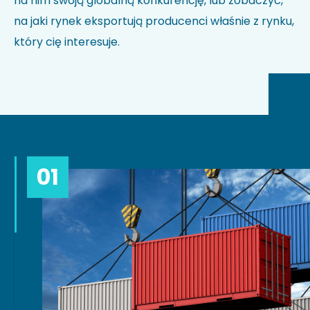
na nim swoją globalną konkurencję, lub zobaczyć,
na jaki rynek eksportują producenci właśnie z rynku,
który cię interesuje.
01