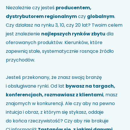
Nie wiesz jak kod HS identyfikuje Twoją firmę?
Sprawdź w
Niezależnie czy jesteś
producentem,
wyszukiwarce kodów
.
dystrybutorem regionalnym
czy
globalnym
.
Uwagi
Czy działasz na rynku 3, 10, czy 20 lat? Twoim celem
jest znalezienie
najlepszych rynków zbytu
dla
oferowanych produktów. Kierunków, które
zapewnią stałe, systematycznie rosnące źródło
przychodów.
Jesteś przekonany, że znasz swoją branżę
i obsługiwane rynki. Od lat
bywasz na targach,
Akceptuję politykę prywatności i wyrażam zgodę na
przetwarzanie moich danych w celu udzielenia
konferencjach, rozmawiasz z klientami
, masz
odpowiedzi na przesłane zapytanie.
*
znajomych w konkurencji. Ale czy aby na pewno
intuicja i obraz, z którym się stykasz, oddaje
do końca rzeczywistość? Czy aby nie brakuje
Ci informacji?
Zastanów się, z jakimi danymi