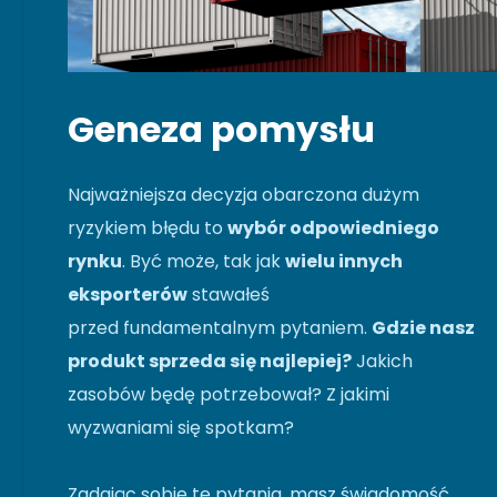
Geneza pomysłu
Najważniejsza decyzja obarczona dużym
ryzykiem błędu to
wybór odpowiedniego
rynku
. Być może, tak jak
wielu innych
eksporterów
stawałeś
przed fundamentalnym pytaniem.
Gdzie nasz
produkt sprzeda się najlepiej?
Jakich
zasobów będę potrzebował? Z jakimi
wyzwaniami się spotkam?
Zadając sobie te pytania, masz świadomość,