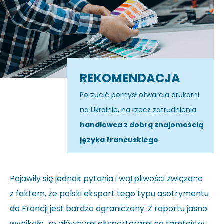
REKOMENDACJA
Porzucić pomysł otwarcia drukarni
na Ukrainie, na rzecz zatrudnienia
handlowca z dobrą znajomością
języka francuskiego
.
Pojawiły się jednak pytania i wątpliwości związane
z faktem, że polski eksport tego typu asotrymentu
do Francji jest bardzo ograniczony. Z raportu jasno
wynikało, że głównymi eksporterami na tamtejszy