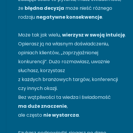
że
błędna decyzja
może nieść różnego
rodzaju
negatywne konsekwencje
.
Może tak jak wielu,
wierzysz w swoją intuicję
.
Opierasz ją na własnym doświadczeniu,
opiniach klientów, „zaprzyjaźnionej
konkurencji”. Dużo rozmawiasz, uważnie
słuchasz, korzystasz
z każdych branżowych targów, konferencji
czy innych okazji.
Bez wątpliwości ta wiedza i świadomość
ma duże znaczenie
,
ale często
nie wystarcza
.
Szukasz podpowiedzi, sięgasz po dane.