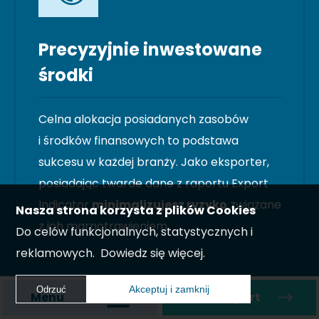
Precyzyjnie inwestowane
środki
Celna alokacja posiadanych zasobów
i środków finansowych to podstawa
sukcesu w każdej branży. Jako eksporter,
posiadając twarde dane z raportu Export
Indicator
minimalizujesz ryzyko
związane
Nasza strona korzysta z plików Cookies
z ich marnotrawieniem.
Do celów funkcjonalnych, statystycznych i
reklamowych.
Dowiedz się więcej.
Akceptuj i zamknij
Odrzuć
Menu
Zamów raport
Akceptuj i zamknij