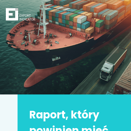
Zamów raport
Decydując się na zakup raportu,
kupujesz
z jednej
strony
bezpieczeństwo
z drugiej zwiększasz swoje
szanse na sukces.
Zyskujesz prawdziwą przewagę konkurencyjną.
Może to Twoja
najlepsza inwestycja w życiu
!
Raport, który
Imię i nazwisko
*
powinien mieć