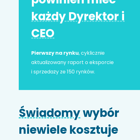
każdy Dyrektor i
Adres e-mail
*
CEO
Nr telefonu
Pierwszy na rynku
, cyklicznie
aktualizowany raport o eksporcie
i sprzedaży ze 150 rynków.
Nazwa firmy
Świadomy
wybór
Kod HS
niewiele kosztuje