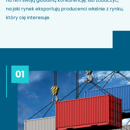
na nim swoją globalną konkurencję, lub zobaczyć,
na jaki rynek eksportują producenci właśnie z rynku,
który cię interesuje.
01