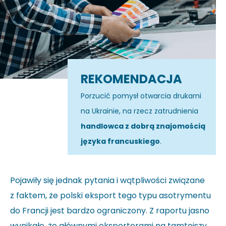
REKOMENDACJA
Porzucić pomysł otwarcia drukarni
na Ukrainie, na rzecz zatrudnienia
handlowca z dobrą znajomością
języka francuskiego
.
Pojawiły się jednak pytania i wątpliwości związane
z faktem, że polski eksport tego typu asotrymentu
do Francji jest bardzo ograniczony. Z raportu jasno
wynikało, że głównymi eksporterami na tamtejszy