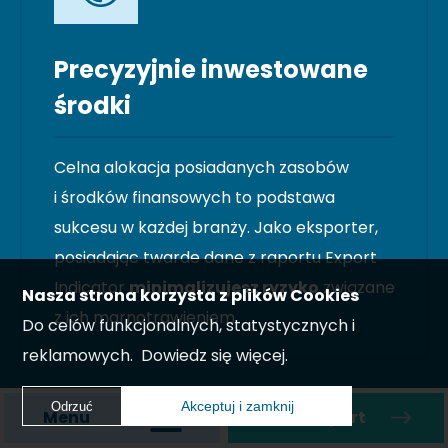
Precyzyjnie inwestowane
środki
Celna alokacja posiadanych zasobów
i środków finansowych to podstawa
sukcesu w każdej branży. Jako eksporter,
posiadając twarde dane z raportu Export
Indicator
minimalizujesz ryzyko
związane
Nasza strona korzysta z plików Cookies
z ich marnotrawieniem.
Do celów funkcjonalnych, statystycznych i
reklamowych.
Dowiedz się więcej.
Akceptuj i zamknij
Odrzuć
Menu
Zamów raport
Akceptuj i zamknij