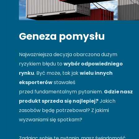
Geneza pomysłu
Najważniejsza decyzja obarczona dużym
ryzykiem błędu to
wybór odpowiedniego
rynku
. Być może, tak jak
wielu innych
eksporterów
stawałeś
przed fundamentalnym pytaniem.
Gdzie nasz
produkt sprzeda się najlepiej?
Jakich
zasobów będę potrzebował? Z jakimi
wyzwaniami się spotkam?
Zadając sobie te pytania, masz świadomość,