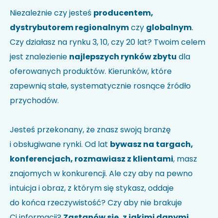
Nie wiesz jak kod HS identyfikuje Twoją firmę?
Sprawdź w
Niezależnie czy jesteś
producentem,
wyszukiwarce kodów
.
dystrybutorem regionalnym
czy
globalnym
.
Uwagi
Czy działasz na rynku 3, 10, czy 20 lat? Twoim celem
jest znalezienie
najlepszych rynków zbytu
dla
oferowanych produktów. Kierunków, które
zapewnią stałe, systematycznie rosnące źródło
przychodów.
Jesteś przekonany, że znasz swoją branżę
i obsługiwane rynki. Od lat
bywasz na targach,
Akceptuję politykę prywatności i wyrażam zgodę na
przetwarzanie moich danych w celu udzielenia
konferencjach, rozmawiasz z klientami
, masz
odpowiedzi na przesłane zapytanie.
*
znajomych w konkurencji. Ale czy aby na pewno
intuicja i obraz, z którym się stykasz, oddaje
do końca rzeczywistość? Czy aby nie brakuje
Ci informacji?
Zastanów się, z jakimi danymi