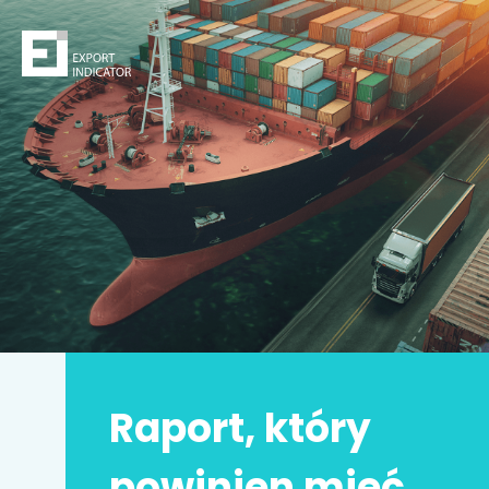
Zamów raport
Decydując się na zakup raportu,
kupujesz
z jednej
strony
bezpieczeństwo
z drugiej zwiększasz swoje
szanse na sukces.
Zyskujesz prawdziwą przewagę konkurencyjną.
Może to Twoja
najlepsza inwestycja w życiu
!
Raport, który
Imię i nazwisko
*
powinien mieć