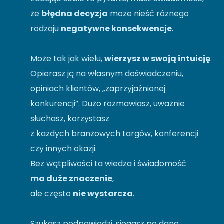
że
błędna decyzja
może nieść różnego
rodzaju
negatywne konsekwencje
.
Może tak jak wielu,
wierzysz w swoją intuicję
.
Opierasz ją na własnym doświadczeniu,
opiniach klientów, „zaprzyjaźnionej
konkurencji”. Dużo rozmawiasz, uważnie
słuchasz, korzystasz
z każdych branżowych targów, konferencji
czy innych okazji.
Bez wątpliwości ta wiedza i świadomość
ma duże znaczenie
,
ale często
nie wystarcza
.
Szukasz podpowiedzi, sięgasz po dane.