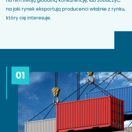
na nim swoją globalną konkurencję, lub zobaczyć,
na jaki rynek eksportują producenci właśnie z rynku,
który cię interesuje.
01