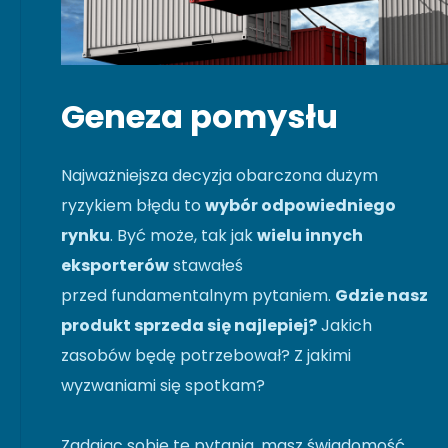
Geneza pomysłu
Najważniejsza decyzja obarczona dużym
ryzykiem błędu to
wybór odpowiedniego
rynku
. Być może, tak jak
wielu innych
eksporterów
stawałeś
przed fundamentalnym pytaniem.
Gdzie nasz
produkt sprzeda się najlepiej?
Jakich
zasobów będę potrzebował? Z jakimi
wyzwaniami się spotkam?
Zadając sobie te pytania, masz świadomość,