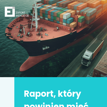
Zamów raport
Decydując się na zakup raportu,
kupujesz
z jednej
strony
bezpieczeństwo
z drugiej zwiększasz swoje
szanse na sukces.
Zyskujesz prawdziwą przewagę konkurencyjną.
Może to Twoja
najlepsza inwestycja w życiu
!
Raport, który
Imię i nazwisko
*
powinien mieć