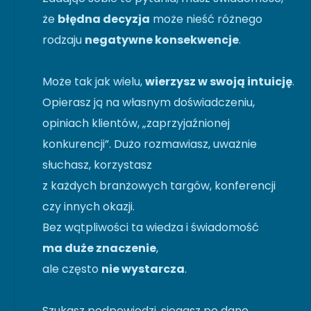
że
błędna decyzja
może nieść różnego
rodzaju
negatywne konsekwencje
.
Może tak jak wielu,
wierzysz w swoją intuicję
.
Opierasz ją na własnym doświadczeniu,
opiniach klientów, „zaprzyjaźnionej
konkurencji”. Dużo rozmawiasz, uważnie
słuchasz, korzystasz
z każdych branżowych targów, konferencji
czy innych okazji.
Bez wątpliwości ta wiedza i świadomość
ma duże znaczenie
,
ale często
nie wystarcza
.
Szukasz podpowiedzi, sięgasz po dane.