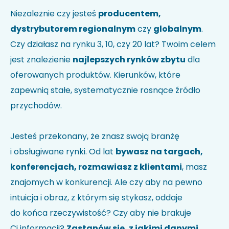
Nie wiesz jak kod HS identyfikuje Twoją firmę?
Sprawdź w
Niezależnie czy jesteś
producentem,
wyszukiwarce kodów
.
dystrybutorem regionalnym
czy
globalnym
.
Uwagi
Czy działasz na rynku 3, 10, czy 20 lat? Twoim celem
jest znalezienie
najlepszych rynków zbytu
dla
oferowanych produktów. Kierunków, które
zapewnią stałe, systematycznie rosnące źródło
przychodów.
Jesteś przekonany, że znasz swoją branżę
i obsługiwane rynki. Od lat
bywasz na targach,
Akceptuję politykę prywatności i wyrażam zgodę na
przetwarzanie moich danych w celu udzielenia
konferencjach, rozmawiasz z klientami
, masz
odpowiedzi na przesłane zapytanie.
*
znajomych w konkurencji. Ale czy aby na pewno
intuicja i obraz, z którym się stykasz, oddaje
do końca rzeczywistość? Czy aby nie brakuje
Ci informacji?
Zastanów się, z jakimi danymi