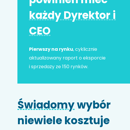
każdy Dyrektor i
Adres e-mail
*
CEO
Nr telefonu
Pierwszy na rynku
, cyklicznie
aktualizowany raport o eksporcie
i sprzedaży ze 150 rynków.
Nazwa firmy
Świadomy
wybór
Kod HS
niewiele kosztuje