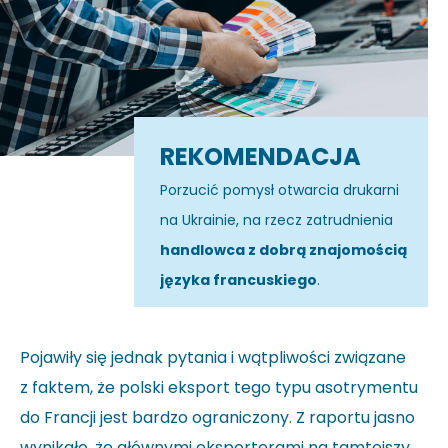
REKOMENDACJA
Porzucić pomysł otwarcia drukarni
na Ukrainie, na rzecz zatrudnienia
handlowca z dobrą znajomością
języka francuskiego
.
Pojawiły się jednak pytania i wątpliwości związane
z faktem, że polski eksport tego typu asotrymentu
do Francji jest bardzo ograniczony. Z raportu jasno
wynikało, że głównymi eksporterami na tamtejszy