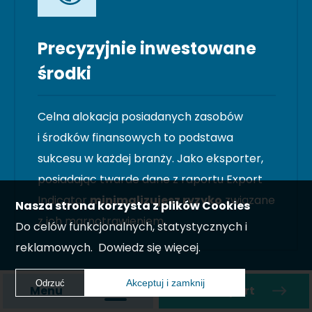
Precyzyjnie inwestowane
środki
Celna alokacja posiadanych zasobów
i środków finansowych to podstawa
sukcesu w każdej branży. Jako eksporter,
posiadając twarde dane z raportu Export
Indicator
minimalizujesz ryzyko
związane
Nasza strona korzysta z plików Cookies
z ich marnotrawieniem.
Do celów funkcjonalnych, statystycznych i
reklamowych.
Dowiedz się więcej.
Akceptuj i zamknij
Odrzuć
Menu
Zamów raport
Akceptuj i zamknij