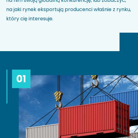
na nim swoją globalną konkurencję, lub zobaczyć,
na jaki rynek eksportują producenci właśnie z rynku,
który cię interesuje.
01