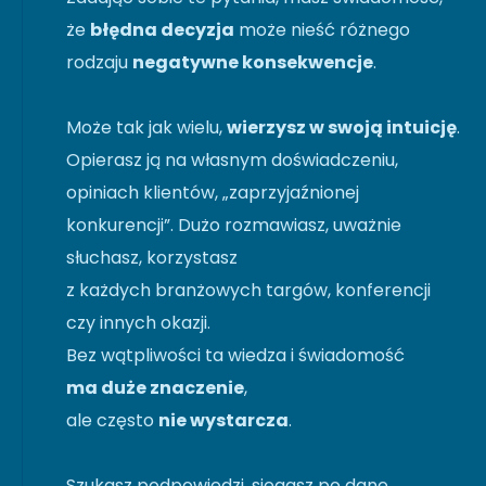
że
błędna decyzja
może nieść różnego
rodzaju
negatywne konsekwencje
.
Może tak jak wielu,
wierzysz w swoją intuicję
.
Opierasz ją na własnym doświadczeniu,
opiniach klientów, „zaprzyjaźnionej
konkurencji”. Dużo rozmawiasz, uważnie
słuchasz, korzystasz
z każdych branżowych targów, konferencji
czy innych okazji.
Bez wątpliwości ta wiedza i świadomość
ma duże znaczenie
,
ale często
nie wystarcza
.
Szukasz podpowiedzi, sięgasz po dane.