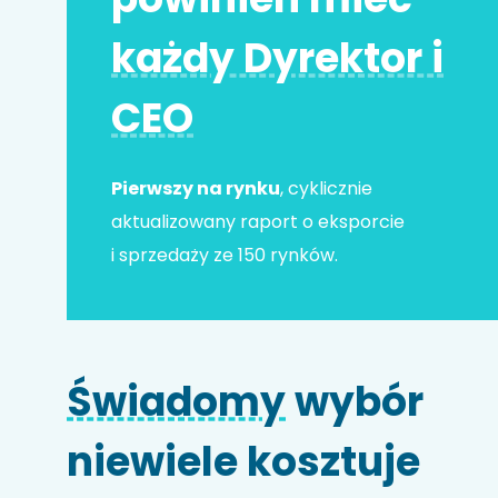
każdy Dyrektor i
Adres e-mail
*
CEO
Nr telefonu
Pierwszy na rynku
, cyklicznie
aktualizowany raport o eksporcie
i sprzedaży ze 150 rynków.
Nazwa firmy
Świadomy
wybór
Kod HS
niewiele kosztuje