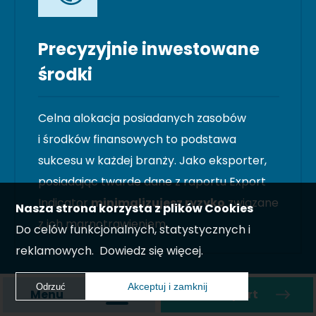
Precyzyjnie inwestowane
środki
Celna alokacja posiadanych zasobów
i środków finansowych to podstawa
sukcesu w każdej branży. Jako eksporter,
posiadając twarde dane z raportu Export
Indicator
minimalizujesz ryzyko
związane
Nasza strona korzysta z plików Cookies
z ich marnotrawieniem.
Do celów funkcjonalnych, statystycznych i
reklamowych.
Dowiedz się więcej.
Akceptuj i zamknij
Odrzuć
Menu
Zamów raport
Akceptuj i zamknij