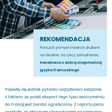
REKOMENDACJA
Porzucić pomysł otwarcia drukarni
na Ukrainie, na rzecz zatrudnienia
handlowca z dobrą znajomością
języka francuskiego
.
Pojawiły się jednak pytania i wątpliwości związane
z faktem, że polski eksport tego typu asotrymentu
do Francji jest bardzo ograniczony. Z raportu jasno
wynikało, że głównymi eksporterami na tamtejszy