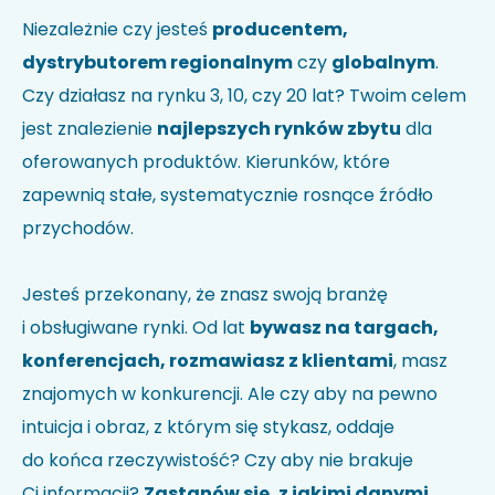
Nie wiesz jak kod HS identyfikuje Twoją firmę?
Sprawdź w
Niezależnie czy jesteś
producentem,
wyszukiwarce kodów
.
dystrybutorem regionalnym
czy
globalnym
.
Uwagi
Czy działasz na rynku 3, 10, czy 20 lat? Twoim celem
jest znalezienie
najlepszych rynków zbytu
dla
oferowanych produktów. Kierunków, które
zapewnią stałe, systematycznie rosnące źródło
przychodów.
Jesteś przekonany, że znasz swoją branżę
i obsługiwane rynki. Od lat
bywasz na targach,
Akceptuję politykę prywatności i wyrażam zgodę na
przetwarzanie moich danych w celu udzielenia
konferencjach, rozmawiasz z klientami
, masz
odpowiedzi na przesłane zapytanie.
*
znajomych w konkurencji. Ale czy aby na pewno
intuicja i obraz, z którym się stykasz, oddaje
do końca rzeczywistość? Czy aby nie brakuje
Ci informacji?
Zastanów się, z jakimi danymi