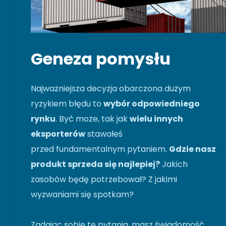
Geneza pomysłu
Najważniejsza decyzja obarczona dużym
ryzykiem błędu to
wybór odpowiedniego
rynku
. Być może, tak jak
wielu innych
eksporterów
stawałeś
przed fundamentalnym pytaniem.
Gdzie nasz
produkt sprzeda się najlepiej?
Jakich
zasobów będę potrzebował? Z jakimi
wyzwaniami się spotkam?
Zadając sobie te pytania, masz świadomość,