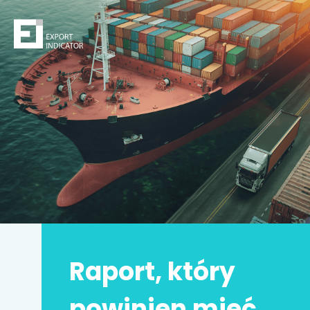
Zamów raport
Decydując się na zakup raportu,
kupujesz
z jednej
strony
bezpieczeństwo
z drugiej zwiększasz swoje
szanse na sukces.
Zyskujesz prawdziwą przewagę konkurencyjną.
Może to Twoja
najlepsza inwestycja w życiu
!
Raport, który
Imię i nazwisko
*
powinien mieć