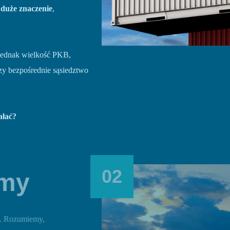
duże znaczenie
,
 jednak wielkość PKB,
zy bezpośrednie sąsiedztwo
ałać?
02
emy
. Rozumiemy,