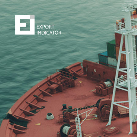
Zamów raport
Decydując się na zakup raportu,
kupujesz
z jednej st
bezpieczeństwo
z drugiej zwiększasz swoje
szanse
na sukces.
Zyskujesz prawdziwą przewagę konkurencyjną. Może 
najlepsza inwestycja w życiu
!