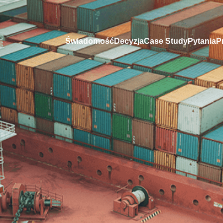
Świadomość
Decyzja
Case Study
Pytania
P
rony
to Twoja