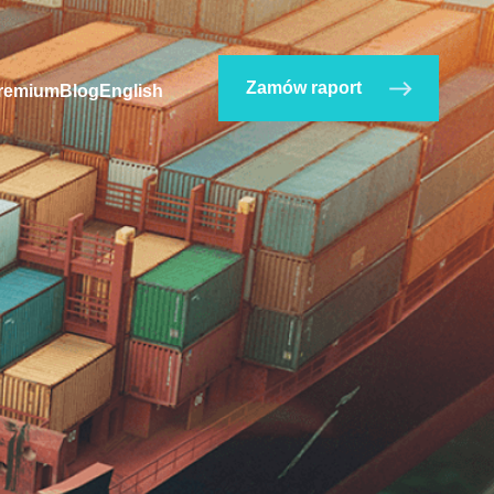
Zamów raport
remium
Blog
English