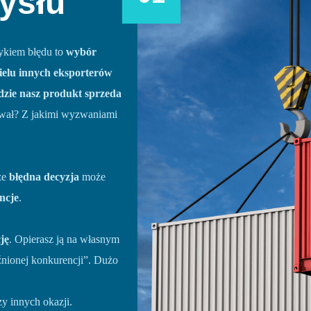
ysłu
ykiem błędu to
wybór
ielu innych eksporterów
zie nasz produkt sprzeda
wał? Z jakimi wyzwaniami
że
błędna decyzja
może
ncje
.
ję
. Opierasz ją na własnym
źnionej konkurencji”. Dużo
y innych okazji.