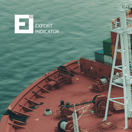
Zamów raport
Decydując się na zakup raportu,
kupujesz
z jednej st
bezpieczeństwo
z drugiej zwiększasz swoje
szanse
na sukces.
Zyskujesz prawdziwą przewagę konkurencyjną. Może 
najlepsza inwestycja w życiu
!