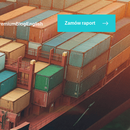
Zamów raport
remium
Blog
English