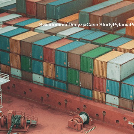
Świadomość
Decyzja
Case Study
Pytania
P
rony
to Twoja