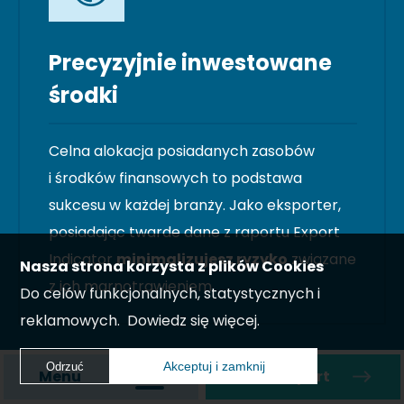
Precyzyjnie inwestowane
środki
Celna alokacja posiadanych zasobów
i środków finansowych to podstawa
sukcesu w każdej branży. Jako eksporter,
posiadając twarde dane z raportu Export
Indicator
minimalizujesz ryzyko
związane
Nasza strona korzysta z plików Cookies
z ich marnotrawieniem.
Do celów funkcjonalnych, statystycznych i
reklamowych.
Dowiedz się więcej.
Akceptuj i zamknij
Odrzuć
Menu
Zamów raport
Akceptuj i zamknij