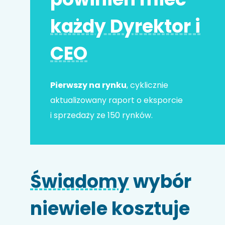
każdy Dyrektor i
Adres e-mail
*
CEO
Nr telefonu
Pierwszy na rynku
, cyklicznie
aktualizowany raport o eksporcie
i sprzedaży ze 150 rynków.
Nazwa firmy
Świadomy
wybór
Kod HS
niewiele kosztuje