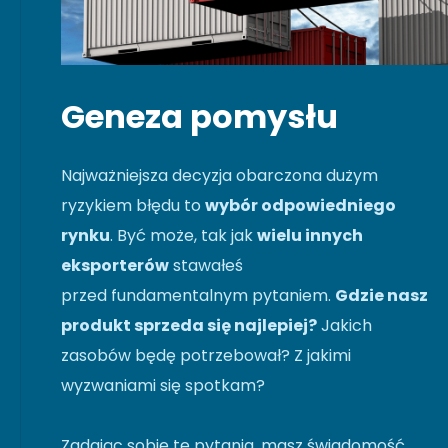
Geneza pomysłu
Najważniejsza decyzja obarczona dużym
ryzykiem błędu to
wybór odpowiedniego
rynku
. Być może, tak jak
wielu innych
eksporterów
stawałeś
przed fundamentalnym pytaniem.
Gdzie nasz
produkt sprzeda się najlepiej?
Jakich
zasobów będę potrzebował? Z jakimi
wyzwaniami się spotkam?
Zadając sobie te pytania, masz świadomość,