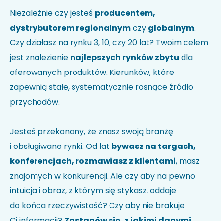
Nie wiesz jak kod HS identyfikuje Twoją firmę?
Sprawdź w
Niezależnie czy jesteś
producentem,
wyszukiwarce kodów
.
dystrybutorem regionalnym
czy
globalnym
.
Uwagi
Czy działasz na rynku 3, 10, czy 20 lat? Twoim celem
jest znalezienie
najlepszych rynków zbytu
dla
oferowanych produktów. Kierunków, które
zapewnią stałe, systematycznie rosnące źródło
przychodów.
Jesteś przekonany, że znasz swoją branżę
i obsługiwane rynki. Od lat
bywasz na targach,
Akceptuję politykę prywatności i wyrażam zgodę na
przetwarzanie moich danych w celu udzielenia
konferencjach, rozmawiasz z klientami
, masz
odpowiedzi na przesłane zapytanie.
*
znajomych w konkurencji. Ale czy aby na pewno
intuicja i obraz, z którym się stykasz, oddaje
do końca rzeczywistość? Czy aby nie brakuje
Ci informacji?
Zastanów się, z jakimi danymi