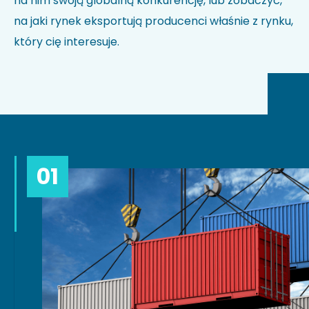
na nim swoją globalną konkurencję, lub zobaczyć,
na jaki rynek eksportują producenci właśnie z rynku,
który cię interesuje.
01