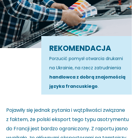
REKOMENDACJA
Porzucić pomysł otwarcia drukarni
na Ukrainie, na rzecz zatrudnienia
handlowca z dobrą znajomością
języka francuskiego
.
Pojawiły się jednak pytania i wątpliwości związane
z faktem, że polski eksport tego typu asotrymentu
do Francji jest bardzo ograniczony. Z raportu jasno
wynikało, że głównymi eksporterami na tamtejszy