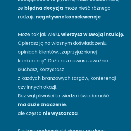
że
błędna decyzja
może nieść różnego
rodzaju
negatywne konsekwencje
.
Może tak jak wielu,
wierzysz w swoją intuicję
.
Opierasz ją na własnym doświadczeniu,
opiniach klientów, „zaprzyjaźnionej
konkurencji”. Dużo rozmawiasz, uważnie
słuchasz, korzystasz
z każdych branżowych targów, konferencji
czy innych okazji.
Bez wątpliwości ta wiedza i świadomość
ma duże znaczenie
,
ale często
nie wystarcza
.
Szukasz podpowiedzi, sięgasz po dane.