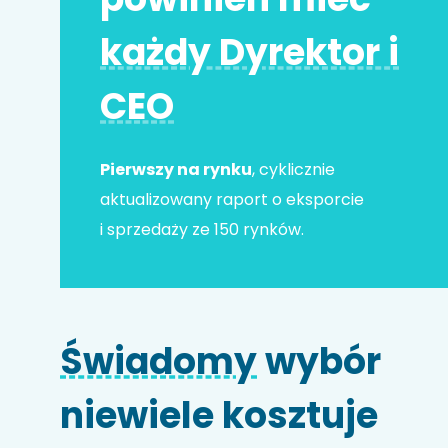
każdy Dyrektor i
Adres e-mail
*
CEO
Nr telefonu
Pierwszy na rynku
, cyklicznie
aktualizowany raport o eksporcie
i sprzedaży ze 150 rynków.
Nazwa firmy
Świadomy
wybór
Kod HS
niewiele kosztuje