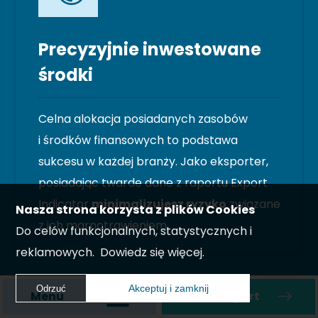
Precyzyjnie inwestowane
środki
Celna alokacja posiadanych zasobów
i środków finansowych to podstawa
sukcesu w każdej branży. Jako eksporter,
posiadając twarde dane z raportu Export
Indicator
minimalizujesz ryzyko
związane
Nasza strona korzysta z plików Cookies
z ich marnotrawieniem.
Do celów funkcjonalnych, statystycznych i
reklamowych.
Dowiedz się więcej.
Akceptuj i zamknij
Odrzuć
Menu
Zamów raport
Akceptuj i zamknij