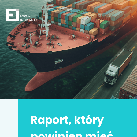
Zamów raport
Decydując się na zakup raportu,
kupujesz
z jednej
strony
bezpieczeństwo
z drugiej zwiększasz swoje
szanse na sukces.
Zyskujesz prawdziwą przewagę konkurencyjną.
Może to Twoja
najlepsza inwestycja w życiu
!
Raport, który
Imię i nazwisko
*
powinien mieć