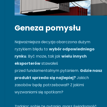
Geneza pomysłu
Najważniejsza decyzja obarczona dużym
ryzykiem błędu to
wybór odpowiedniego
rynku
. Być może, tak jak
wielu innych
eksporterów
stawałeś
przed fundamentalnym pytaniem.
Gdzie nasz
produkt sprzeda się najlepiej?
Jakich
zasobów będę potrzebował? Z jakimi
wyzwaniami się spotkam?
Zadając sobie te pytania, masz świadomość,