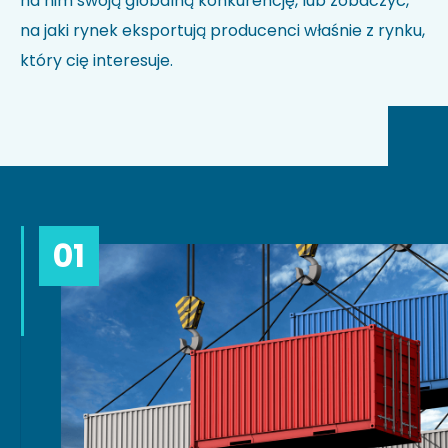
na nim swoją globalną konkurencję, lub zobaczyć,
na jaki rynek eksportują producenci właśnie z rynku,
który cię interesuje.
01