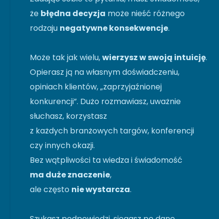
że
błędna decyzja
może nieść różnego
rodzaju
negatywne konsekwencje
.
Może tak jak wielu,
wierzysz w swoją intuicję
.
Opierasz ją na własnym doświadczeniu,
opiniach klientów, „zaprzyjaźnionej
konkurencji”. Dużo rozmawiasz, uważnie
słuchasz, korzystasz
z każdych branżowych targów, konferencji
czy innych okazji.
Bez wątpliwości ta wiedza i świadomość
ma duże znaczenie
,
ale często
nie wystarcza
.
Szukasz podpowiedzi, sięgasz po dane.