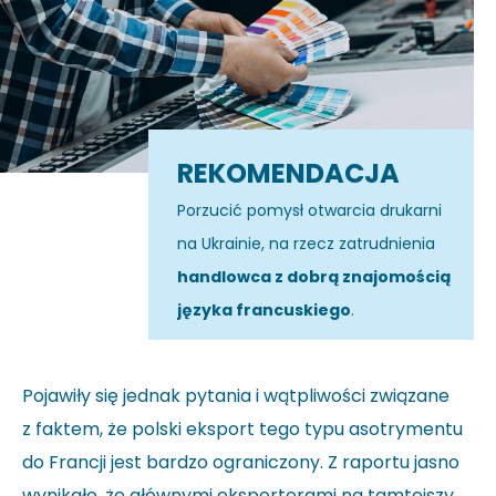
REKOMENDACJA
Porzucić pomysł otwarcia drukarni
na Ukrainie, na rzecz zatrudnienia
handlowca z dobrą znajomością
języka francuskiego
.
Pojawiły się jednak pytania i wątpliwości związane
z faktem, że polski eksport tego typu asotrymentu
do Francji jest bardzo ograniczony. Z raportu jasno
wynikało, że głównymi eksporterami na tamtejszy