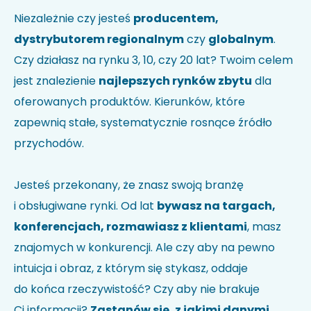
Nie wiesz jak kod HS identyfikuje Twoją firmę?
Sprawdź w
Niezależnie czy jesteś
producentem,
wyszukiwarce kodów
.
dystrybutorem regionalnym
czy
globalnym
.
Uwagi
Czy działasz na rynku 3, 10, czy 20 lat? Twoim celem
jest znalezienie
najlepszych rynków zbytu
dla
oferowanych produktów. Kierunków, które
zapewnią stałe, systematycznie rosnące źródło
przychodów.
Jesteś przekonany, że znasz swoją branżę
i obsługiwane rynki. Od lat
bywasz na targach,
Akceptuję politykę prywatności i wyrażam zgodę na
przetwarzanie moich danych w celu udzielenia
konferencjach, rozmawiasz z klientami
, masz
odpowiedzi na przesłane zapytanie.
*
znajomych w konkurencji. Ale czy aby na pewno
intuicja i obraz, z którym się stykasz, oddaje
do końca rzeczywistość? Czy aby nie brakuje
Ci informacji?
Zastanów się, z jakimi danymi