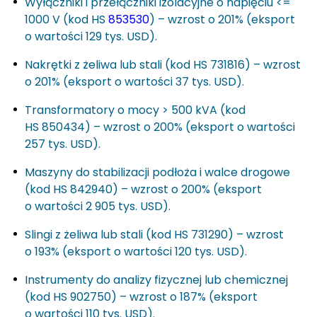
Wyłączniki i przełączniki izolacyjne o napięciu <=
1000 V (kod HS
853530
) – wzrost o 201% (eksport
o wartości 129 tys. USD).
Nakrętki z żeliwa lub stali (kod HS 731816) – wzrost
o 201% (eksport o wartości 37 tys. USD).
Transformatory o mocy > 500 kVA (kod
HS 850434) – wzrost o 200% (eksport o wartości
257 tys. USD).
Maszyny do stabilizacji podłoża i walce drogowe
(kod HS 842940) – wzrost o 200% (eksport
o wartości 2 905 tys. USD).
Slingi z żeliwa lub stali (kod HS 731290) – wzrost
o 193% (eksport o wartości 120 tys. USD).
Instrumenty do analizy fizycznej lub chemicznej
(kod HS 902750) – wzrost o 187% (eksport
o wartości 110 tys. USD).