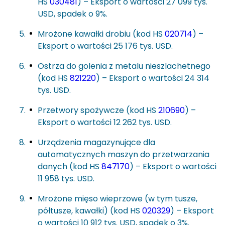
HS
030481
) – Eksport o wartości 27 099 tys.
USD, spadek o 9%.
Mrożone kawałki drobiu (kod HS
020714
) –
Eksport o wartości 25 176 tys. USD.
Ostrza do golenia z metalu nieszlachetnego
(kod HS
821220
) – Eksport o wartości 24 314
tys. USD.
Przetwory spożywcze (kod HS
210690
) –
Eksport o wartości 12 262 tys. USD.
Urządzenia magazynujące dla
automatycznych maszyn do przetwarzania
danych (kod HS
847170
) – Eksport o wartości
11 958 tys. USD.
Mrożone mięso wieprzowe (w tym tusze,
półtusze, kawałki) (kod HS
020329
) – Eksport
o wartości 10 912 tys. USD, spadek o 3%.