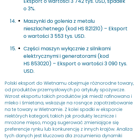
Eksport o wartości 3 742 tys. USD, spadek
o 3%.
Maszynki do golenia z metalu
nieszlachetnego (kod HS 821210) – Eksport
o wartości 3 553 tys. USD.
Części maszyn wyłącznie z silnikami
elektrycznymi i generatorami (kod
HS 853020) – Eksport o wartości 3 090 tys.
USD.
Polski eksport do Wietnamu obejmuje różnorodne towary,
od produktów przemysłowych po artykuły spożywcze.
Wzrost eksportu takich produktów jak miedź rafinowana i
mleko i śmietana, wskazuje na rosnące zapotrzebowanie
na te towary w Wietnamie. Z kolei spadki w eksporcie
niektórych kategorii, takich jak produkty lecznicze i
mrożone mięso, mogą sugerować zmieniające się
preferencje rynku lub konkurencję z innych krajów. Analiza
tych danych jest kluczowa dla zrozumienia dynamiki