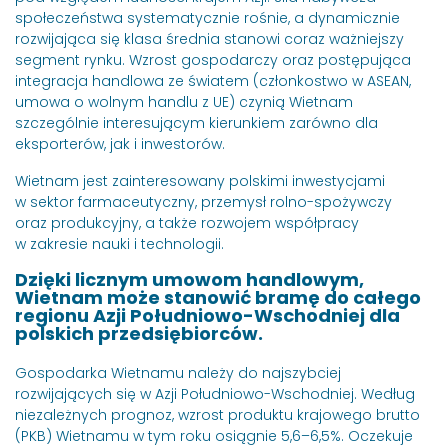
społeczeństwa systematycznie rośnie, a dynamicznie
rozwijająca się klasa średnia stanowi coraz ważniejszy
Nazwa firmy
segment rynku. Wzrost gospodarczy oraz postępująca
integracja handlowa ze światem (członkostwo w ASEAN,
umowa o wolnym handlu z UE) czynią Wietnam
szczególnie interesującym kierunkiem zarówno dla
eksporterów, jak i inwestorów.
Kod HS
Wietnam jest zainteresowany polskimi inwestycjami
w sektor farmaceutyczny, przemysł rolno-spożywczy
oraz produkcyjny, a także rozwojem współpracy
w zakresie nauki i technologii.
Nie wiesz jak kod HS identyfikuje Twoją firmę?
Sprawdź w wys
Dzięki licznym umowom handlowym,
Uwagi
Wietnam może stanowić bramę do całego
regionu Azji Południowo-Wschodniej dla
polskich przedsiębiorców.
Gospodarka Wietnamu należy do najszybciej
rozwijających się w Azji Południowo-Wschodniej. Według
niezależnych prognoz, wzrost produktu krajowego brutto
(PKB) Wietnamu w tym roku osiągnie 5,6–6,5%. Oczekuje