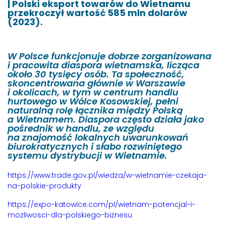
| Polski eksport towarów do Wietnamu
przekroczył wartość 585 mln dolarów
(2023).
W Polsce funkcjonuje dobrze zorganizowana
i pracowita diaspora wietnamska, licząca
około 30 tysięcy osób. Ta społeczność,
skoncentrowana głównie w Warszawie
i okolicach, w tym w centrum handlu
hurtowego w Wólce Kosowskiej, pełni
naturalną rolę łącznika między Polską
a Wietnamem. Diaspora często działa jako
pośrednik w handlu, ze względu
na znajomość lokalnych uwarunkowań
biurokratycznych i słabo rozwiniętego
systemu dystrybucji w Wietnamie.
https://www.trade.gov.pl/wiedza/w-wietnamie-czekaja-
na-polskie-produkty
https://expo-katowice.com/pl/wietnam-potencjal-i-
mozliwosci-dla-polskiego-biznesu