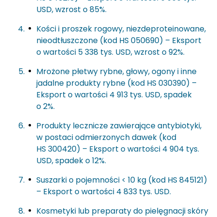
USD, wzrost o 85%.
Kości i proszek rogowy, niezdeproteinowane,
nieodtłuszczone (kod HS 050690) – Eksport
o wartości 5 338 tys. USD, wzrost o 92%.
Mrożone płetwy rybne, głowy, ogony i inne
jadalne produkty rybne (kod HS 030390) –
Eksport o wartości 4 913 tys. USD, spadek
o 2%.
Produkty lecznicze zawierające antybiotyki,
w postaci odmierzonych dawek (kod
HS 300420) – Eksport o wartości 4 904 tys.
USD, spadek o 12%.
Suszarki o pojemności < 10 kg (kod HS 845121)
– Eksport o wartości 4 833 tys. USD.
Kosmetyki lub preparaty do pielęgnacji skóry