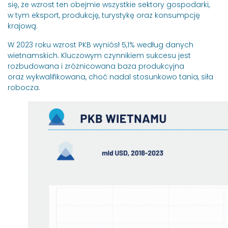
się, że wzrost ten obejmie wszystkie sektory gospodarki,
w tym eksport, produkcję, turystykę oraz konsumpcję
krajową.
Akceptuję politykę prywatności i wyrażam zgodę na prz
W 2023 roku wzrost PKB wyniósł 5,1% według danych
przesłane zapytanie.
*
wietnamskich. Kluczowym czynnikiem sukcesu jest
rozbudowana i zróżnicowana baza produkcyjna
oraz wykwalifikowana, choć nadal stosunkowo tania, siła
robocza.