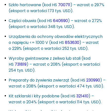
Szkło hartowane (kod HS
700711
) – wzrost o 297%
(eksport o wartości 173 tys. USD).
Części obuwia (kod HS
640690
) – wzrost o 272%
(eksport o wartości 348 tys. USD).
Urządzenia do ochrony obwodów elektrycznych
o napięciu <= 1000 V (kod HS
853630
) – wzrost
o 229% (eksport o wartości 252 tys. USD).
Wyroby gwintowane z żeliwa lub stali (kod
HS
731819
) – wzrost o 208% (eksport o wartości
254 tys. USD).
Preparaty do żywienia zwierząt (kod HS
230990
) –
wzrost o 208% (eksport o wartości 474 tys. USD).
Kit szklarski i kity podobne (kod HS
321410
) –
wzrost o 204% (eksport o wartości 114 tys. USD).